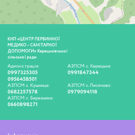
КНП «ЦЕНТР ПЕРВИННОЇ
МЕДИКО – САНІТАРНОЇ
ДОПОМОГИ» Керецьківської
сільської ради
Адміністрація:
АЗПСМ с. Керецьки:
0997325305
0991847344
0956458501
АЗПСМ с. Кушниця:
АЗПСМ с.Лисичово:
0682257578
0979094118
АЗПСМ с. Березники:
0660898271