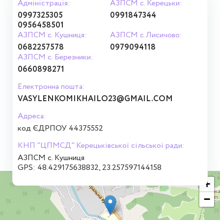
Адміністрація:
АЗПСМ с. Керецьки:
0997325305
0991847344
0956458501
АЗПСМ с. Кушниця:
АЗПСМ с.Лисичово:
0682257578
0979094118
АЗПСМ с. Березники:
0660898271
Електронна пошта:
VASYLENKOMIKHAILO23@GMAIL.COM
Адреса:
код ЄДРПОУ 44375552
КНП "ЦПМСД" Керецьківської сільської ради:
АЗПСМ с. Кушниця
GPS: 48.429175638832, 23.257597144158
+
−