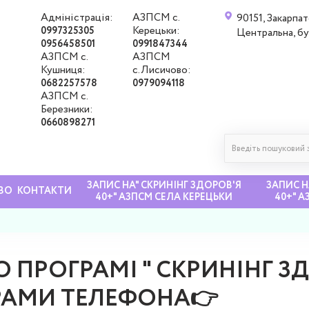
Адміністрація:
АЗПСМ с.
90151, Закарпат
Керецьки:
0997325305
Центральна, б
0956458501
0991847344
АЗПСМ с.
АЗПСМ
Кушниця:
с.Лисичово:
0682257578
0979094118
АЗПСМ с.
Березники:
0660898271
ЗАПИС НА" СКРИНІНГ ЗДОРОВ'Я
ЗАПИС Н
ВО
КОНТАКТИ
40+" АЗПСМ СЕЛА КЕРЕЦЬКИ
40+" 
О ПРОГРАМІ " СКРИНІНГ ЗД
ЕРАМИ ТЕЛЕФОНА👉