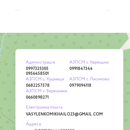
...
...
Адміністрація:
АЗПСМ с. Керецьки:
0997325305
0991847344
0956458501
АЗПСМ с. Кушниця:
АЗПСМ с.Лисичово:
0682257578
0979094118
АЗПСМ с. Березники:
0660898271
Електронна пошта:
VASYLENKOMIKHAILO23@GMAIL.COM
Адреса: