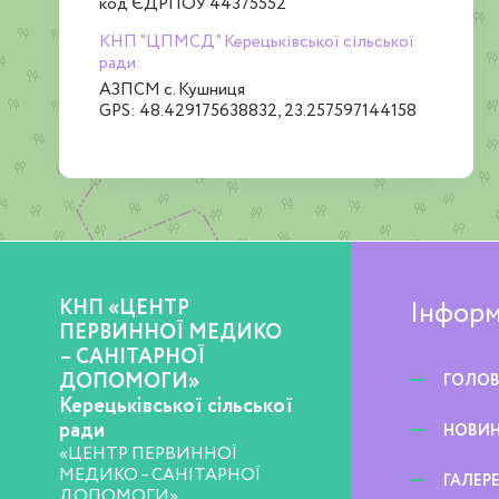
код ЄДРПОУ 44375552
КНП "ЦПМСД" Керецьківської сільської
ради:
АЗПСМ с. Кушниця
GPS: 48.429175638832, 23.257597144158
КНП «ЦЕНТР
Інформ
ПЕРВИННОЇ МЕДИКО
– САНІТАРНОЇ
ДОПОМОГИ»
ГОЛО
Керецьківської сільської
ради
НОВИ
«ЦЕНТР ПЕРВИННОЇ
МЕДИКО – САНІТАРНОЇ
ГАЛЕР
ДОПОМОГИ»