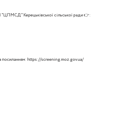
СД" Керецьківської сільської ради 👉:
посиланням: https://screening.moz.gov.ua/