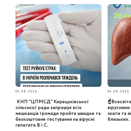
04.08.2026
04.08.2026
КНП "ЦПМСД" Керецьківської
☝️Всесвіт
сільської ради запрошує всіх
вірусними
мешканців громади пройти швидке та
знати та я
безкоштовне тестування на вірусні
близьких.
гепатити B і C.