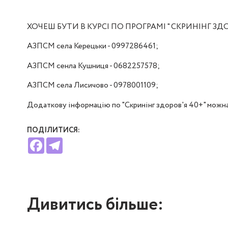
ХОЧЕШ БУТИ В КУРСІ ПО ПРОГРАМІ " СКРИНІНГ ЗДОР
АЗПСМ села Керецьки - 0997286461;
АЗПСМ сенла Кушниця - 0682257578;
АЗПСМ села Лисичово - 0978001109;
Додаткову інформацію по "Скринінг здоров'я 40+" можна 
ПОДІЛИТИСЯ:
Facebook
Telegram
Дивитись більше: