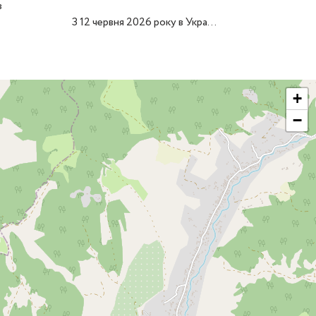
в
З 12 червня 2026 року в Укра...
+
−