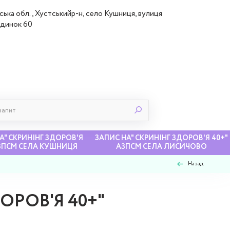
ська обл., Хустськийр-н, село Кушниця, вулиця
удинок 60
А" СКРИНІНГ ЗДОРОВ'Я
ЗАПИС НА" СКРИНІНГ ЗДОРОВ'Я 40+"
АЗПСМ СЕЛА КУШНИЦЯ
АЗПСМ СЕЛА ЛИСИЧОВО
Назад
ОРОВ'Я 40+"