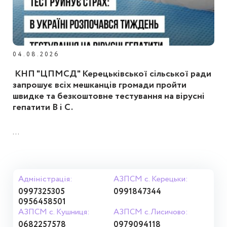
04.08.2026
КНП "ЦПМСД" Керецьківської сільської ради
запрошує всіх мешканців громади пройти
швидке та безкоштовне тестування на вірусні
гепатити B і C.
...
Адміністрація:
АЗПСМ с. Керецьки:
0997325305
0991847344
0956458501
АЗПСМ с. Кушниця:
АЗПСМ с.Лисичово:
0682257578
0979094118