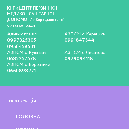
КНП «ЦЕНТР ПЕРВИННОЇ
МЕДИКО – САНІТАРНОЇ
ДОПОМОГИ» Керецьківської
сільської ради
Адміністрація:
АЗПСМ с. Керецьки:
0997325305
0991847344
0956458501
АЗПСМ с. Кушниця:
АЗПСМ с.Лисичово:
0682257578
0979094118
АЗПСМ с. Березники:
0660898271
Інформація
ГОЛОВНА