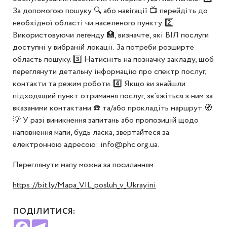
За допомогою пошуку 🔍 або навігації 📺 перейдіть до
необхідної області чи населеного пункту. 2️⃣
Використовуючи легенду 🏥, визначте, які ВІЛ послуги
доступні у вибраній локації. За потреби розширте
область пошуку. 3️⃣ Натисніть на позначку закладу, щоб
переглянути детальну інформацію про спектр послуг,
контакти та режим роботи. 4️⃣ Якщо ви знайшли
підходящий пункт отримання послуг, зв'яжіться з ним за
вказаними контактами ☎️ та/або прокладіть маршрут 🧭.
💡 У разі виникнення запитань або пропозицій щодо
наповнення мапи, будь ласка, звертайтеся за
електронною адресою:
info@phc.org.ua
.
Переглянути мапу можна за посиланням:
https://bit.ly/Mapa_VIL_posluh_v_Ukrayini
ПОДІЛИТИСЯ:
Facebook
Telegram