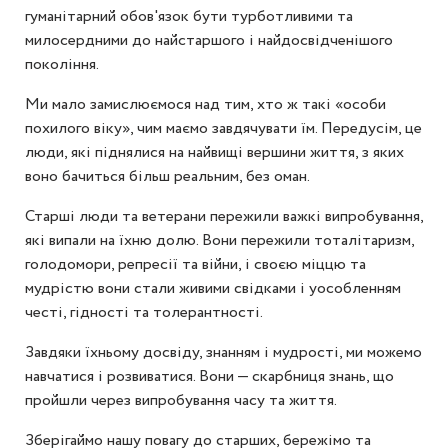
гуманітарний обов'язок бути турботливими та
милосердними до найстаршого і найдосвідченішого
покоління.
Ми мало замислюємося над тим, хто ж такі «особи
похилого віку», чим маємо завдячувати їм. Передусім, це
люди, які піднялися на найвищі вершини життя, з яких
воно бачиться більш реальним, без оман.
Старші люди та ветерани пережили важкі випробування,
які випали на їхню долю. Вони пережили тоталітаризм,
голодомори, репресії та війни, і своєю міццю та
мудрістю вони стали живими свідками і уособленням
честі, гідності та толерантності.
Завдяки їхньому досвіду, знанням і мудрості, ми можемо
навчатися і розвиватися. Вони — скарбниця знань, що
пройшли через випробування часу та життя.
Зберігаймо нашу повагу до старших, бережімо та