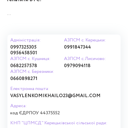
...
Адміністрація:
АЗПСМ с. Керецьки:
0997325305
0991847344
0956458501
АЗПСМ с. Кушниця:
АЗПСМ с.Лисичово:
0682257578
0979094118
АЗПСМ с. Березники:
0660898271
Електронна пошта:
VASYLENKOMIKHAILO23@GMAIL.COM
Адреса:
код ЄДРПОУ 44375552
КНП "ЦПМСД" Керецьківської сільської ради: