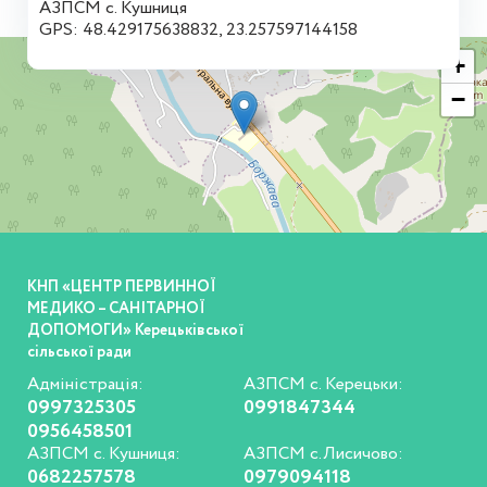
АЗПСМ с. Кушниця
GPS: 48.429175638832, 23.257597144158
+
−
КНП «ЦЕНТР ПЕРВИННОЇ
МЕДИКО – САНІТАРНОЇ
ДОПОМОГИ» Керецьківської
сільської ради
Адміністрація:
АЗПСМ с. Керецьки:
0997325305
0991847344
0956458501
АЗПСМ с. Кушниця:
АЗПСМ с.Лисичово:
0682257578
0979094118