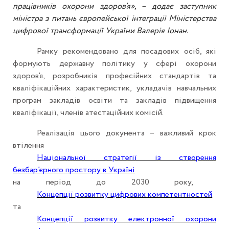
працівників охорони здоров’я», – додає заступник
міністра з питань європейської інтеграції Міністерства
цифрової трансформації України Валерія Іонан.
Рамку рекомендовано для посадових осіб, які
формують державну політику у сфері охорони
здоров’я, розробників професійних стандартів та
кваліфікаційних характеристик, укладачів навчальних
програм закладів освіти та закладів підвищення
кваліфікації, членів атестаційних комісій.
Реалізація цього документа – важливий крок
втілення
Національної стратегії із створення
безбар’єрного простору в Україні
на період до 2030 року,
Концепції розвитку цифрових компетентностей
та
Концепції розвитку електронної охорони