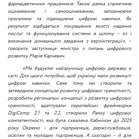
фармацевтичних працівників. Також рамка сприятиме
оцінюванню і самооцінюванню, заповнюючи
прогалини та підвищуючи цифрові навички. Як
результат відбудеться покращення якості надання
послуг та функціонування системи в цілому – от і
виконання домашнього завдання з євроінтеграції», –
говорить заступниця міністра з питань цифрового
розвитку Марія Карчевич.
«Ми будуємо найзручнішу цифрову державу в
світі. Для цього потрібно, щоб українці мали розвинуті
цифрові навички. Саме тому ми створили та
затвердили концепцію розвитку цифрової грамотності,
розробили регіональні концепції з розвитку цифрової
грамотності, адаптували європейські фреймворки
DigiComp 2.1 та 2.2, створили Рамку цифрової
компетентності, яка була схвалена Кабміном до 2025
року. Окремо – для підприємців, держслужбовців,
освітян та молодих підприємців. А сьогодні – й для