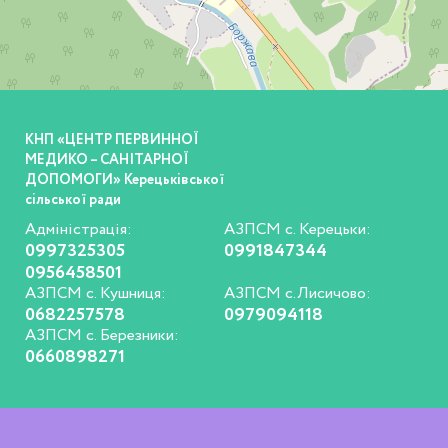
КНП «ЦЕНТР ПЕРВИННОЇ
МЕДИКО – САНІТАРНОЇ
ДОПОМОГИ» Керецьківської
сільської ради
Адміністрація:
АЗПСМ с. Керецьки:
0997325305
0991847344
0956458501
АЗПСМ с. Кушниця:
АЗПСМ с.Лисичово:
0682257578
0979094118
АЗПСМ с. Березники:
0660898271