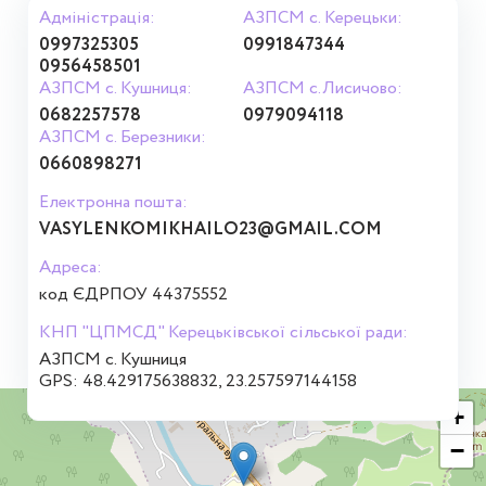
Адміністрація:
АЗПСМ с. Керецьки:
0997325305
0991847344
0956458501
АЗПСМ с. Кушниця:
АЗПСМ с.Лисичово:
0682257578
0979094118
АЗПСМ с. Березники:
0660898271
Електронна пошта:
VASYLENKOMIKHAILO23@GMAIL.COM
Адреса:
код ЄДРПОУ 44375552
КНП "ЦПМСД" Керецьківської сільської ради:
АЗПСМ с. Кушниця
GPS: 48.429175638832, 23.257597144158
+
−