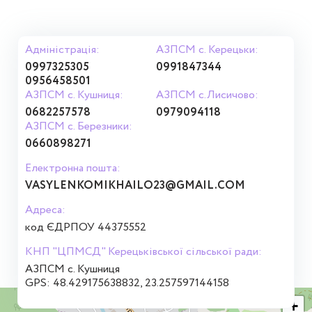
Адміністрація:
АЗПСМ с. Керецьки:
0997325305
0991847344
0956458501
АЗПСМ с. Кушниця:
АЗПСМ с.Лисичово:
0682257578
0979094118
АЗПСМ с. Березники:
0660898271
Електронна пошта:
VASYLENKOMIKHAILO23@GMAIL.COM
Адреса:
код ЄДРПОУ 44375552
КНП "ЦПМСД" Керецьківської сільської ради:
АЗПСМ с. Кушниця
GPS: 48.429175638832, 23.257597144158
+