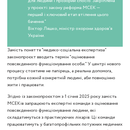
для людини і прозорий спосіб. Закріплена
у проєкті закону реформа МСЕК —
перший і ключовий етап втілення цього
бачення.”
Віктор Ляшко, міністр охорони здоров'я
України.
Замість поняття “медико-соціальна експертиза”
законопроєкт вводить термін “оцінювання
повсякденного функціонування особи.” У центрі нового
процесу стоятиме не папірець, а реальна допомога,
потрібна кожній конкретній людині, аби повноцінно
жити і працювати.
Згідно із законопроєктом з 1 січня 2025 року замість
МСЕКів запрацюють експертні команди з оцінювання
повсякденного функціонування людини, які
складатимуться з практикуючих лікарів. Ці команди
працюватимуть у багатопрофільних потужних медичних