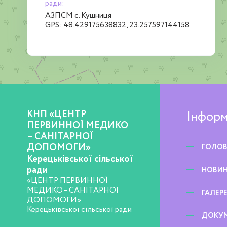
ради:
АЗПСМ с. Кушниця
GPS: 48.429175638832, 23.257597144158
КНП «ЦЕНТР
Інформ
ПЕРВИННОЇ МЕДИКО
– САНІТАРНОЇ
ДОПОМОГИ»
ГОЛО
Керецьківської сільської
ради
НОВИ
«ЦЕНТР ПЕРВИННОЇ
МЕДИКО – САНІТАРНОЇ
ГАЛЕР
ДОПОМОГИ»
Керецьківської сільської ради
ДОКУ