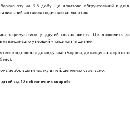
еркульозу на 3-5 добу. Це доказово обґрунтований підхід 
 та визнаний світовою медичною спільнотою.
ина отримуватиме у другий місяць життя. Це дозволить до
в на вакцинацію у перший місяць життя дитини.
ідтепер відповідає досвіду країн Європи, де вакцинація проти г
6 міс).
помагає збільшити частку дітей, щеплених своєчасно.
 дітей від 10 небезпечних хвороб: