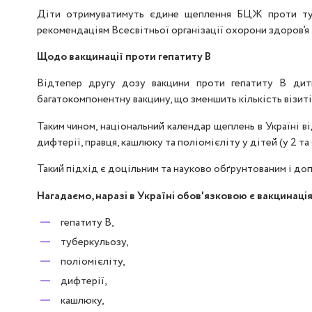
Діти отримуватимуть єдине щеплення БЦЖ проти туб
рекомендаціям Всесвітньої організації охорони здоров’я
Щодо вакцинації проти гепатиту В
Відтепер другу дозу вакцини проти гепатиту В дит
багатокомпонентну вакцину, що зменшить кількість візиті
Таким чином, національний календар щеплень в Україні в
дифтерії, правця, кашлюку та поліомієліту у дітей (у 2 та 
Такий підхід є доцільним та науково обґрунтованим і до
Нагадаємо, наразі в Україні обов'язковою є вакцинація
гепатиту В,
туберкульозу,
поліомієліту,
дифтерії,
кашлюку,