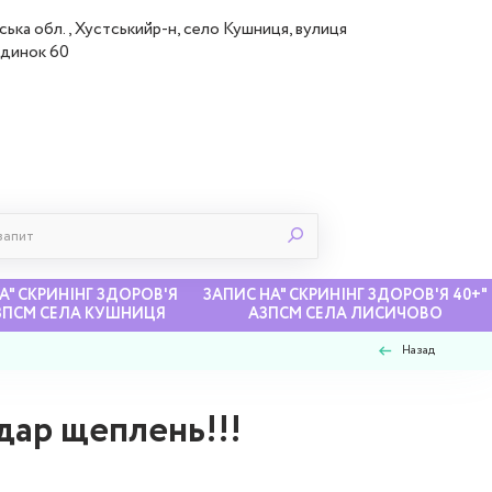
ська обл., Хустськийр-н, село Кушниця, вулиця
удинок 60
А" СКРИНІНГ ЗДОРОВ'Я
ЗАПИС НА" СКРИНІНГ ЗДОРОВ'Я 40+"
АЗПСМ СЕЛА КУШНИЦЯ
АЗПСМ СЕЛА ЛИСИЧОВО
Назад
дар щеплень!!!