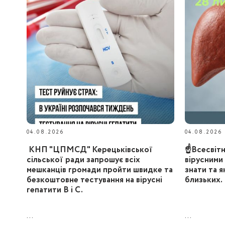
04.08.2026
04.08.2026
КНП "ЦПМСД" Керецьківської
☝️Всесвіт
сільської ради запрошує всіх
вірусними
мешканців громади пройти швидке та
знати та я
безкоштовне тестування на вірусні
близьких.
гепатити B і C.
...
...