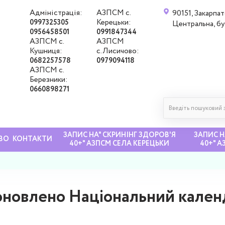
Адміністрація:
АЗПСМ с.
90151, Закарпат
Керецьки:
0997325305
Центральна, б
0956458501
0991847344
АЗПСМ с.
АЗПСМ
Кушниця:
с.Лисичово:
0682257578
0979094118
АЗПСМ с.
Березники:
0660898271
ЗАПИС НА" СКРИНІНГ ЗДОРОВ'Я
ЗАПИС Н
ВО
КОНТАКТИ
40+" АЗПСМ СЕЛА КЕРЕЦЬКИ
40+" 
новлено Національний кален