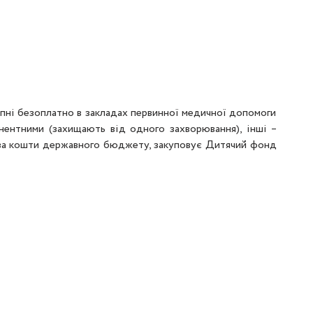
тупні безоплатно в закладах первинної медичної допомоги
онентними (захищають від одного захворювання), інші –
и за кошти державного бюджету, закуповує Дитячий фонд