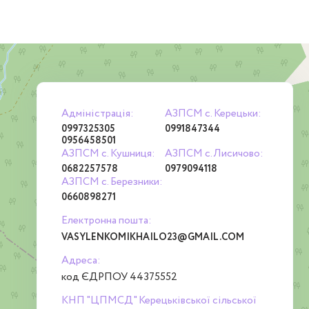
Адміністрація:
АЗПСМ с. Керецьки:
0997325305
0991847344
0956458501
АЗПСМ с. Кушниця:
АЗПСМ с.Лисичово:
0682257578
0979094118
АЗПСМ с. Березники:
0660898271
Електронна пошта:
VASYLENKOMIKHAILO23@GMAIL.COM
Адреса:
код ЄДРПОУ 44375552
КНП "ЦПМСД" Керецьківської сільської