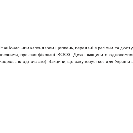
 з Національним календарем щеплень, передані в регіони та дос
езпечними, прекваліфіковані ВООЗ. Деякі вакцини є однокомп
хворювань одночасно). Вакцини, що закуповується для Україн