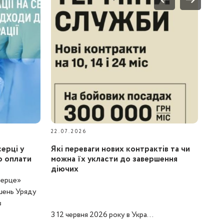
22.07.2026
серці у
Які переваги нових контрактів та чи
о оплати
можна їх укласти до завершення
діючих
серце»
шень Уряду
в
З 12 червня 2026 року в Укра...