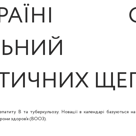
АЇНІ ОН
АЛЬНИЙ К
ТИЧНИХ ЩЕ
епатиту В та туберкульозу. Новації в календарі базуються на
рони здоров’я (ВООЗ).