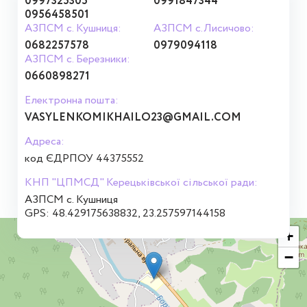
0997325305
0991847344
0956458501
АЗПСМ с. Кушниця:
АЗПСМ с.Лисичово:
0682257578
0979094118
АЗПСМ с. Березники:
0660898271
Електронна пошта:
VASYLENKOMIKHAILO23@GMAIL.COM
Адреса:
код ЄДРПОУ 44375552
КНП "ЦПМСД" Керецьківської сільської ради:
АЗПСМ с. Кушниця
GPS: 48.429175638832, 23.257597144158
+
−