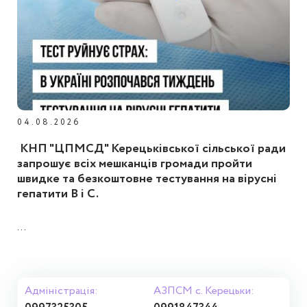
04.08.2026
КНП "ЦПМСД" Керецьківської сільської ради
запрошує всіх мешканців громади пройти
швидке та безкоштовне тестування на вірусні
гепатити B і C.
...
Адміністрація:
АЗПСМ с. Керецьки: