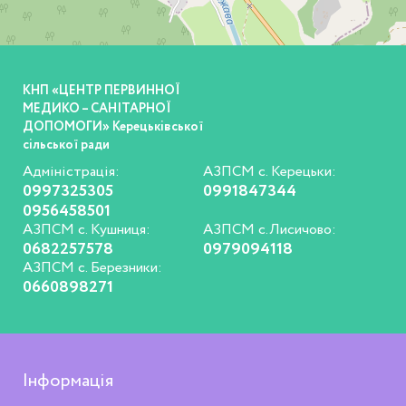
КНП «ЦЕНТР ПЕРВИННОЇ
МЕДИКО – САНІТАРНОЇ
ДОПОМОГИ» Керецьківської
сільської ради
Адміністрація:
АЗПСМ с. Керецьки:
0997325305
0991847344
0956458501
АЗПСМ с. Кушниця:
АЗПСМ с.Лисичово:
0682257578
0979094118
АЗПСМ с. Березники:
0660898271
Інформація