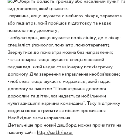
Оберіть область, громаду або населений пункт та
вид допомоги, який цікавить:
-первинна, якщо шукаєте сімейного лікаря, терапевта
або педіатра, який пройшов підготовку та надає
психологічну допомогу;
- амбулаторна, якщо шукаєте поліклініку, де є лікар-
спеціаліст (психолог, психіатр, психотерапевт).
Звернутися до психіатра можна без направлення;
- стаціонарна, якщо шукаєте спеціалізований
медзаклад, який надає стаціонарну психіатричну
допомогу. Для звернення направлення необов’язкове;
- мобільна, якщо шукаєте медзаклад, який надає
допомогу за пакетом "Психіатрична допомога
дорослим та дітям, яка надається мобільними
мультидисциплінарними командами". Таку підтримку
людина може отримати за місцем проживання.
Необхідно мати направлення.
Детальніше про новий дашборд можна прочитати на
нашому сайті
http://surl.li/ixzor