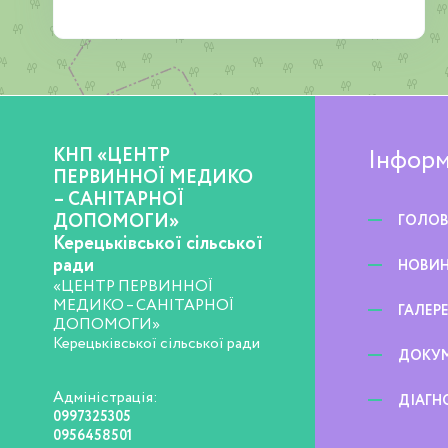
КНП «ЦЕНТР
Інформ
ПЕРВИННОЇ МЕДИКО
– САНІТАРНОЇ
ДОПОМОГИ»
ГОЛО
Керецьківської сільської
ради
НОВИ
«ЦЕНТР ПЕРВИННОЇ
МЕДИКО – САНІТАРНОЇ
ГАЛЕР
ДОПОМОГИ»
Керецьківської сільської ради
ДОКУ
Адміністрація:
ДІАГН
0997325305
0956458501