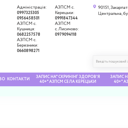
Адміністрація:
АЗПСМ с.
90151, Закарпат
Керецьки:
0997325305
Центральна, б
0956458501
0991847344
АЗПСМ с.
АЗПСМ
Кушниця:
с.Лисичово:
0682257578
0979094118
АЗПСМ с.
Березники:
0660898271
ЗАПИС НА" СКРИНІНГ ЗДОРОВ'Я
ЗАПИС Н
ВО
КОНТАКТИ
40+" АЗПСМ СЕЛА КЕРЕЦЬКИ
40+" 