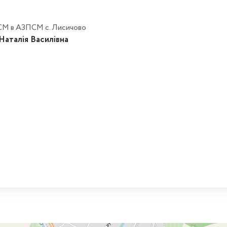
СМ в АЗПСМ с. Лисичово
аталія Василівна