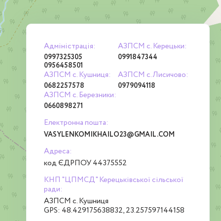
Адміністрація:
АЗПСМ с. Керецьки:
0997325305
0991847344
0956458501
АЗПСМ с. Кушниця:
АЗПСМ с.Лисичово:
0682257578
0979094118
АЗПСМ с. Березники:
0660898271
Електронна пошта:
VASYLENKOMIKHAILO23@GMAIL.COM
Адреса:
код ЄДРПОУ 44375552
КНП "ЦПМСД" Керецьківської сільської
ради:
АЗПСМ с. Кушниця
GPS: 48.429175638832, 23.257597144158