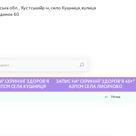
ська обл., Хустськийр-н, село Кушниця, вулиця
удинок 60
А" СКРИНІНГ ЗДОРОВ'Я
ЗАПИС НА" СКРИНІНГ ЗДОРОВ'Я 40+"
АЗПСМ СЕЛА КУШНИЦЯ
АЗПСМ СЕЛА ЛИСИЧОВО
Назад