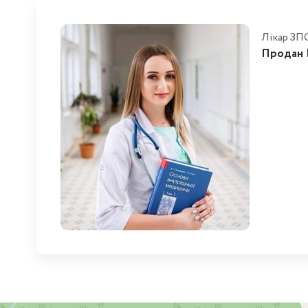
Лікар ЗП
Продан Н